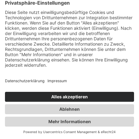
SOZIALE NETZWERKE IM EINZELNEN
FACEBOOK
Wir verfügen über ein Profil bei Facebook. Anbieter
dieses Dienstes ist die Meta Platforms Ireland Limited, 4
Grand Canal Square, Grand Canal Harbour, Dublin 2,
Irland (nachfolgend Meta). Die erfassten Daten werden
nach Aussage von Meta auch in die USA und in andere
Drittländer übertragen.
Wir haben mit Meta eine Vereinbarung über
gemeinsame Bearbeitung (Controller Addendum)
geschlossen. In dieser Vereinbarung wird festgelegt, für
welche Datenbearbeitungsvorgänge wir bzw. Meta
verantwortlich ist, wenn Sie unsere Facebook-Page
besuchen. Diese Vereinbarung können Sie unter
folgendem Link einsehen:
https://www.facebook.com/leg
al/terms/page_controller_addendum
.
Sie können Ihre Werbeeinstellungen selbstständig in
Ihrem Nutzer-Account anpassen. Klicken Sie hierzu
auf folgenden Link und loggen Sie sich ein:
https://ww