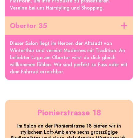
Plattform, um ihre Produkte zu präsentieren.
Vereine bei uns Hairstyling und Shopping.
Obertor 35
Dieser Salon liegt im Herzen der Altstadt von
Winterthur und vereint Modernes mit Tradition. An
beliebter Lage am Obertor wirst du dich gleich
willkommen fühlen. Wir sind perfekt zu Fuss oder mit
dem Fahrrad erreichbar.
Pionierstrasse 18
Im Salon an der Pionierstrasse 18 bieten wir in
stylischem Loft-Ambiente sechs grosszügige